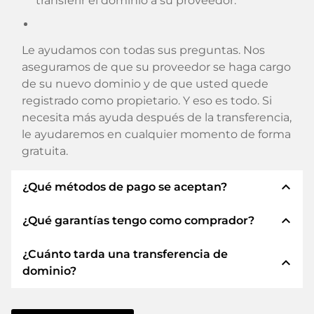
transferir el dominio a su proveedor.
Le ayudamos con todas sus preguntas. Nos
aseguramos de que su proveedor se haga cargo
de su nuevo dominio y de que usted quede
registrado como propietario. Y eso es todo. Si
necesita más ayuda después de la transferencia,
le ayudaremos en cualquier momento de forma
gratuita.
expand_less
¿Qué métodos de pago se aceptan?
expand_less
¿Qué garantías tengo como comprador?
Utilizamos SEPA como prepago y utilizamos
STRIPE como proveedor de servicios de pago
¿Cuánto tarda una transferencia de
para los métodos de pago disponibles como:
Siempre le garantizamos como comprador las
expand_less
dominio?
Tarjetas de crédito, PayPal, Klarna, ApplePay,
siguientes seguridades. Esto es lo que
GooglePay, Alipay o proveedores locales.
representamos con nuestro nombren:
La transferencia de dominio a un nuevo